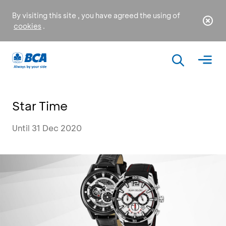
By visiting this site , you have agreed the using of
cookies
.
Star Time
Until 31 Dec 2020