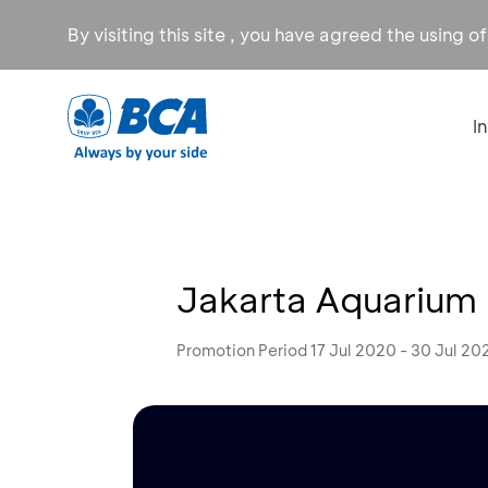
By visiting this site , you have agreed the using o
I
Jakarta Aquarium
Promotion Period 17 Jul 2020 - 30 Jul 20