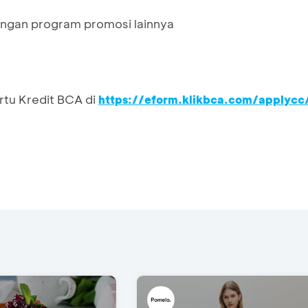
ngan program promosi lainnya
rtu Kredit BCA di
https://eform.klikbca.com/applycc