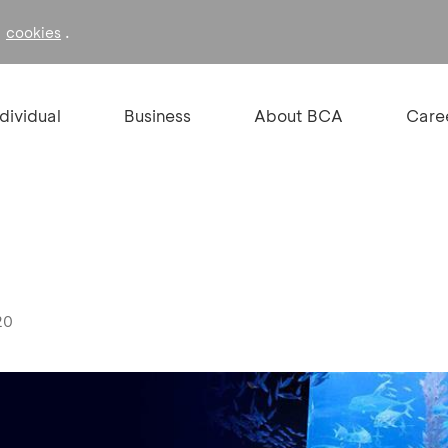
f
.
cookies
ndividual
Business
About BCA
Care
20