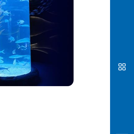
Awas
Modus
Open
Saving
Accoun
Edukati