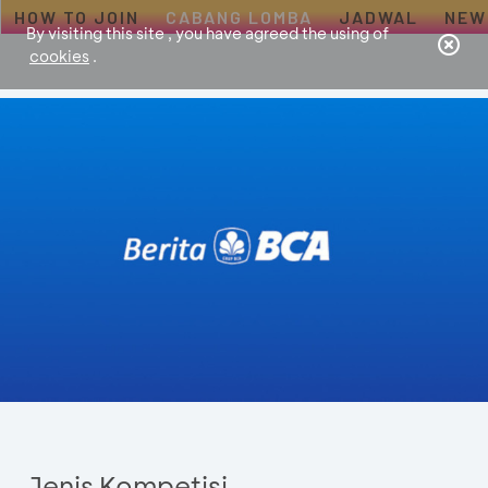
HOW TO JOIN
CABANG LOMBA
JADWAL
NEW
By visiting this site , you have agreed the using of
cookies
.
Jenis Kompetisi