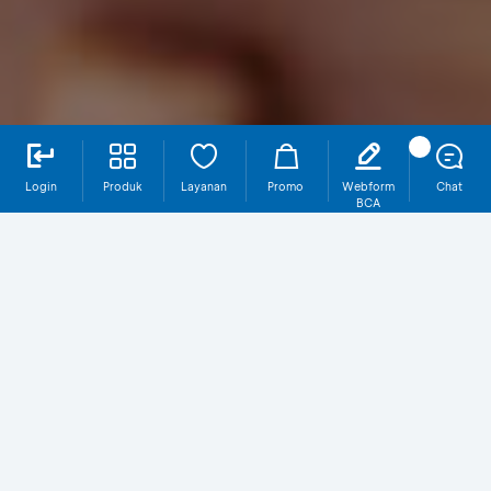
Login
Produk
Layanan
Promo
Webform
Chat
BCA
Mengapa Harus Memiliki Maxi Value
Protection?