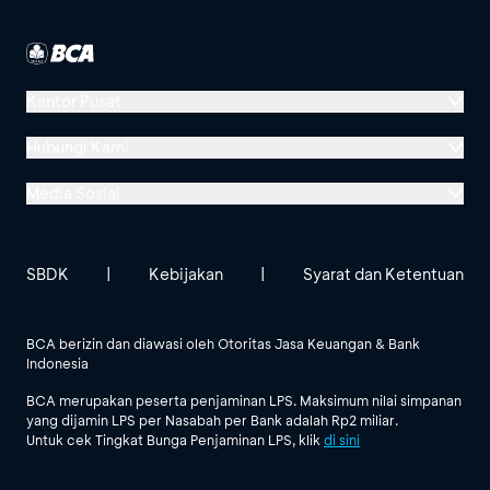
Kantor Pusat
Menara BCA, Grand Indonesia
Hubungi Kami
Jl. MH Thamrin No. 1
Media Sosial
Jakarta 10310
Halo BCA 1500888
GoodLife BCA
Solusi BCA
Lokasi BCA Lainnya
halobca@bca.co.id
SBDK
|
Kebijakan
|
Syarat dan Ketentuan
@goodlifebca
@BankBCA
62 811 1500 998
BCA berizin dan diawasi oleh Otoritas Jasa Keuangan & Bank
Indonesia
Lihat Semua Media Sosial
BCA merupakan peserta penjaminan LPS. Maksimum nilai simpanan
yang dijamin LPS per Nasabah per Bank adalah Rp2 miliar.
Untuk cek Tingkat Bunga Penjaminan LPS, klik
di sini