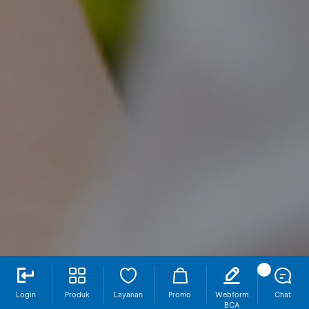
Login
Produk
Layanan
Promo
Webform
Chat
BCA