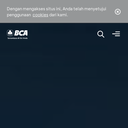
Dengan mengakses situs ini, Anda telah menyetujui
penggunaan
cookies
dari kami.