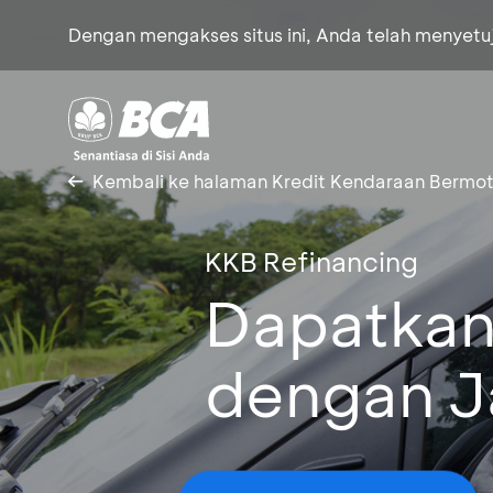
Dengan mengakses situs ini, Anda telah menyet
Kembali ke halaman Kredit Kendaraan Bermot
KKB Refinancing
Dapatkan
dengan J