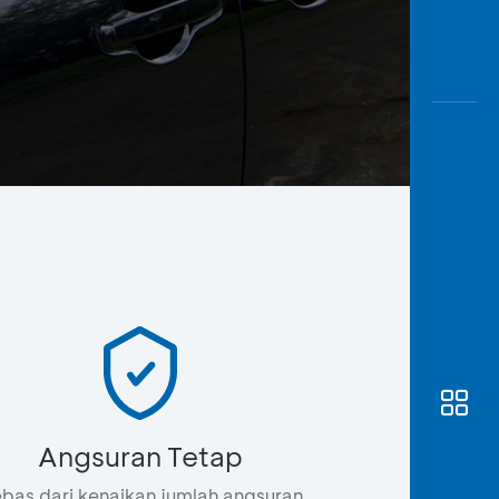
Awas
Modus
Buka
Rekeni
Tahapa
Edukati
Angsuran Tetap
bas dari kenaikan jumlah angsuran