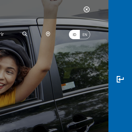
ir
ID
EN
PALING
BANYAK
DICARI
myBCA
Paylate