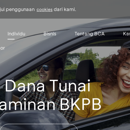
ujui penggunaan
dari kami.
cookies
Individu
Bisnis
Tentang BCA
Kar
or
 Dana Tunai
aminan BKPB