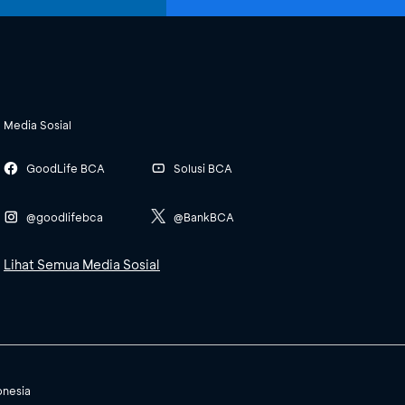
Media Sosial
GoodLife BCA
Solusi BCA
@goodlifebca
@BankBCA
Lihat Semua Media Sosial
onesia