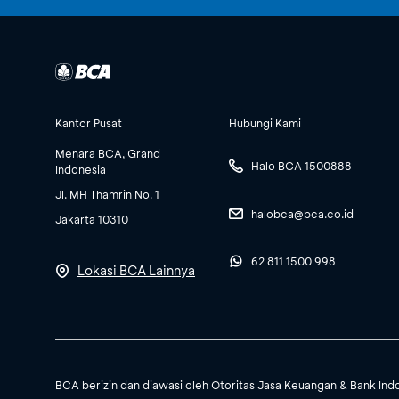
Kantor Pusat
Hubungi Kami
Menara BCA, Grand
Halo BCA 1500888
Indonesia
Jl. MH Thamrin No. 1
halobca@bca.co.id
Jakarta 10310
62 811 1500 998
Lokasi BCA Lainnya
BCA berizin dan diawasi oleh Otoritas Jasa Keuangan & Bank Ind