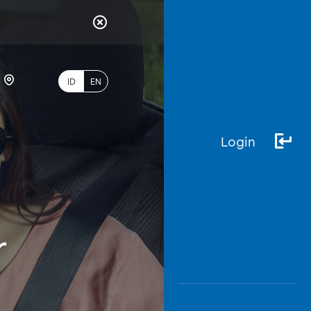
ID
EN
Login
PALING
BANYAK
DICARI
r
myBCA
Paylate