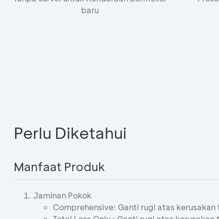
baru
nda akan meninggalkan bca.co.id
ngan mengklik ‘Lanjutkan’, Anda akan diarahkan menuju
bsite di luar www.bca.co.id yang tidak terafiliasi deng
A dan mungkin memiliki tingkat sekuriti yang berbeda. 
dak bertanggung jawab dan tidak mendukung, menjamin,
ngendalikan konten, mengendalikan ketersediaan dan
rspektif atas produk-produk atau layanan-layanan yang
Perlu Diketahui
tawarkan atau dinyatakan oleh website tersebut.
akah Anda setuju melanjutkan?
Manfaat Produk
njutkan
Jaminan Pokok
Comprehensive: Ganti rugi atas kerusakan 
Total Loss Only : Ganti rugi atas kerusakan