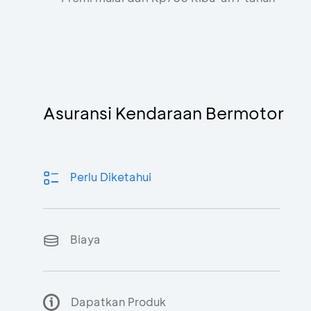
A
De
we
Asuransi Kendaraan Bermotor
BC
ti
me
pe
Perlu Diketahui
di
Ap
Biaya
La
Dapatkan Produk