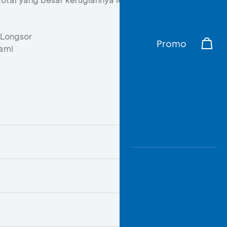
 Longsor
Promo
ami