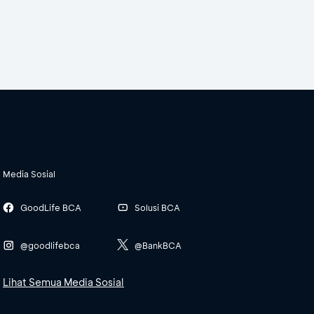
Media Sosial
GoodLife BCA
Solusi BCA
@goodlifebca
@BankBCA
Lihat Semua Media Sosial