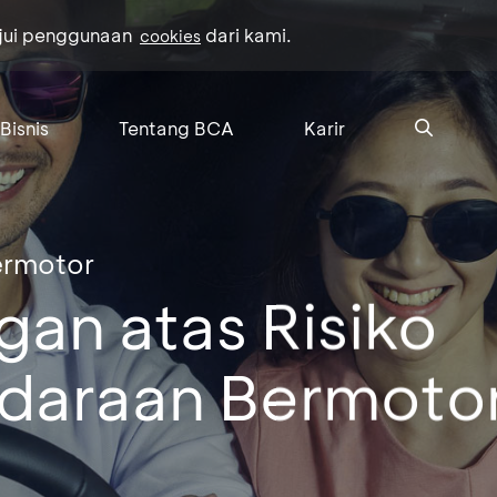
ujui penggunaan
dari kami.
cookies
Bisnis
Tentang BCA
Karir
ermotor
gan atas Risiko
daraan Bermoto