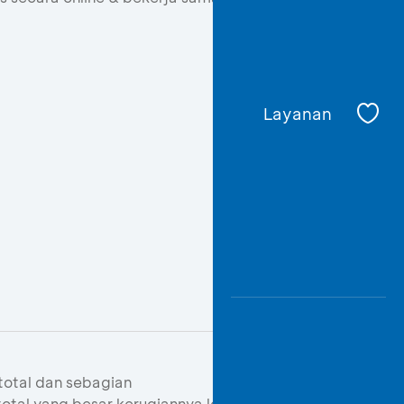
×
Layanan
am
BCA
total dan sebagian
 total yang besar kerugiannya lebih dari