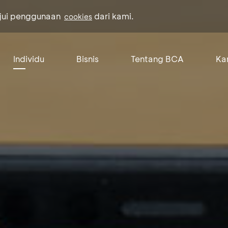
ujui penggunaan
dari kami.
cookies
Individu
Bisnis
Tentang BCA
Kar