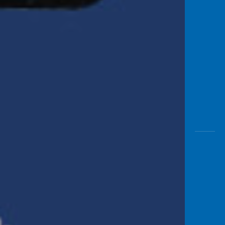
Awas
Modus
Buka
Rekeni
Tahapa
Edukati