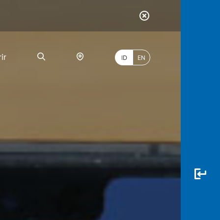
ir
ID
EN
PALING
BANYAK
DICARI
myBCA
Paylate