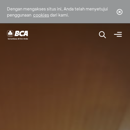
Dengan mengakses situs ini, Anda telah menyetujui
penggunaan
cookies
dari kami.