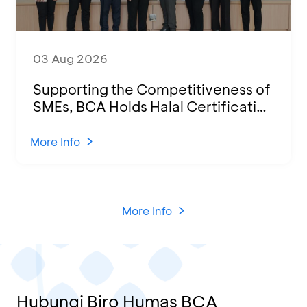
03 Aug 2026
Supporting the Competitiveness of
SMEs, BCA Holds Halal Certification
Program and Business Training at
KCU Tanjung Priok
More Info
More Info
Hubungi Biro Humas BCA