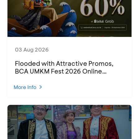
03 Aug 2026
Flooded with Attractive Promos,
BCA UMKM Fest 2026 Online
Attended by 1,500 MSMEs from
Various Regions
More Info