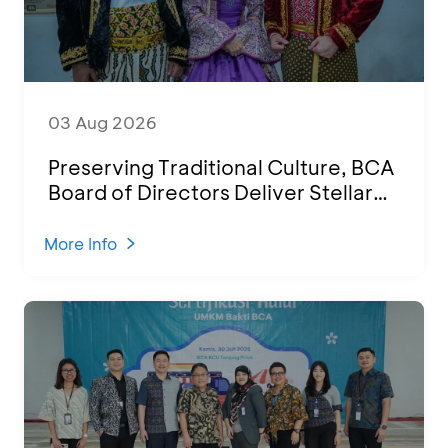
03 Aug 2026
Preserving Traditional Culture, BCA
Board of Directors Deliver Stellar
Performances at Ketoprak Financial
2026
More Info