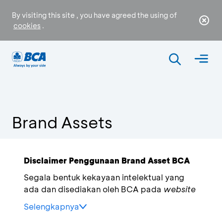
By visiting this site , you have agreed the using of
cookies
.
Brand Assets
Disclaimer Penggunaan Brand Asset BCA
Segala bentuk kekayaan intelektual yang
ada dan disediakan oleh BCA pada
website
(“
Brand Asset
”) ini merupakan kekayaan
Selengkapnya
intelektual milik BCA dan dilindungi oleh
Tidak melakukan segala bentuk