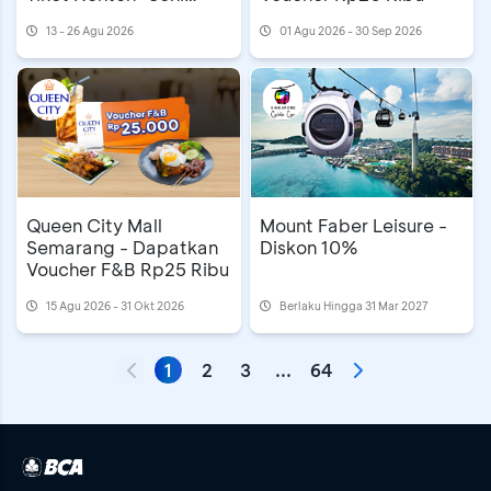
Merayu Tuhan”
13 - 26 Agu 2026
01 Agu 2026 - 30 Sep 2026
Mount Faber Leisure -
Queen City Mall
Diskon 10%
Semarang - Dapatkan
Voucher F&B Rp25 Ribu
15 Agu 2026 - 31 Okt 2026
Berlaku Hingga 31 Mar 2027
1
2
3
...
64