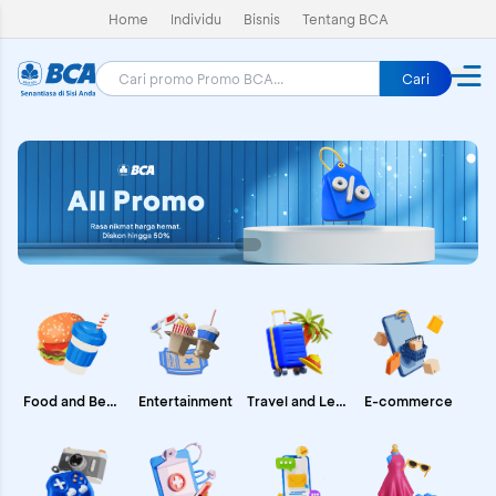
Home
Individu
Bisnis
Tentang BCA
Cari
E-commerce
Food and Beverages
Entertainment
Travel and Leisure