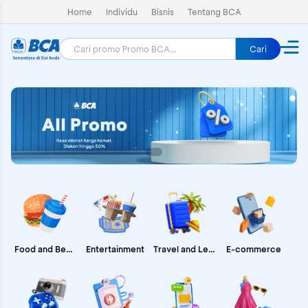
Home
Individu
Bisnis
Tentang BCA
Cari
E-commerce
Food and Beverages
Entertainment
Travel and Leisure