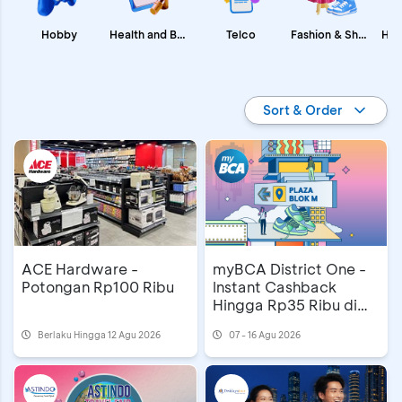
Fashion & Shopping
Health and Beauty
Hobby
Telco
Promo BCA
Sort & Order
ACE Hardware -
myBCA District One -
Potongan Rp100 Ribu
Instant Cashback
Hingga Rp35 Ribu di
Blok M Plaza
Berlaku Hingga 12 Agu 2026
07 - 16 Agu 2026