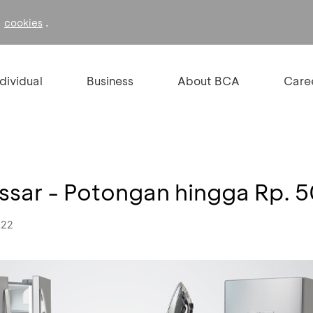
f
.
cookies
ndividual
Business
About BCA
Care
ssar - Potongan hingga Rp. 
022