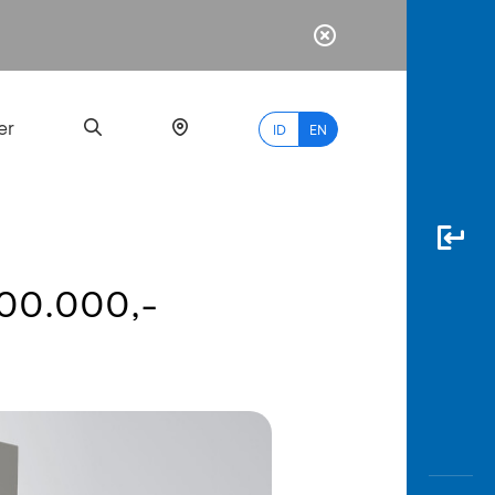
er
ID
EN
500.000,-
Most
Popular
Search
myBCA
Paylate