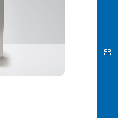
Awas
Modus
Open
Saving
Accoun
Edukati