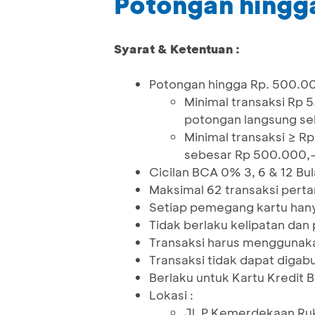
Potongan hingg
Syarat & Ketentuan :
Potongan hingga Rp. 500.0
Minimal transaksi Rp
potongan langsung se
Minimal transaksi ≥ 
sebesar Rp 500.000,
Cicilan BCA 0% 3, 6 & 12 Bu
Maksimal 62 transaksi pert
Setiap pemegang kartu hany
Tidak berlaku kelipatan da
Transaksi harus mengguna
Transaksi tidak dapat diga
Berlaku untuk Kartu Kredit 
Lokasi :
Jl. P Kemerdekaan Ru