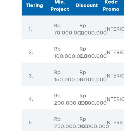
Min.
Kode
Tiering
Discount
Project
Promo
Rp
Rp
1.
INTERIOR
70.000.000
2.000.000
Rp
Rp
2.
INTERIOR
100.000.000
3.000.000
Rp
Rp
3.
INTERIOR
150.000.000
6.000.000
Rp
Rp
4.
INTERIOR
200.000.000
8.000.000
Rp
Rp
5.
INTERIOR
250.000.000
10.000.000