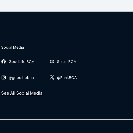
Social Media
GoodLife BCA
Solusi BCA
@goodlifebca
@BankBCA
See All Social Media