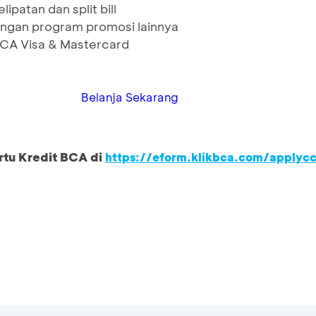
ipatan dan split bill
ngan program promosi lainnya
BCA Visa & Mastercard
Belanja Sekarang
rtu Kredit BCA di
https://eform.klikbca.com/applyc