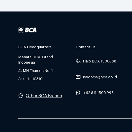
BCA Headquarters
Contact Us
Menara BCA, Grand
Halo BCA 1500888
Indonesia
Jl. MH Thamrin No. 1
halobca@bca.co.id
Jakarta 10310
+62 811 1500 998
Other BCA Branch