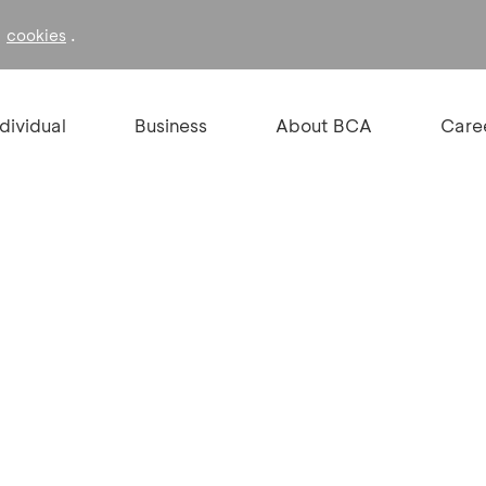
f
.
cookies
ndividual
Business
About BCA
Care