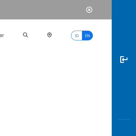
er
ID
EN
Most
Popular
Search
myBCA
Paylate