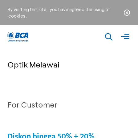
By visiting this site , you have agreed the using of
cookies
.
Optik Melawai
For Customer
Diskon hingga 50% + 20%