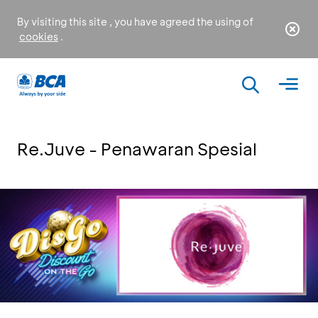
By visiting this site , you have agreed the using of
cookies
.
Re.Juve - Penawaran Spesial