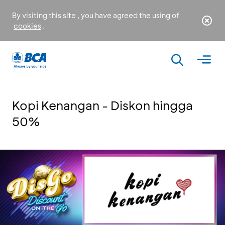
By visiting this site , you have agreed the using of
cookies
.
Kopi Kenangan - Diskon hingga
50%