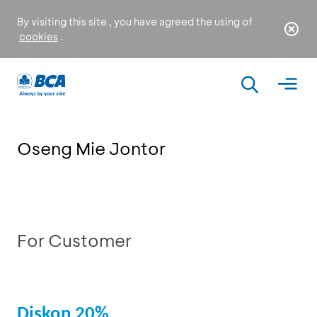
By visiting this site , you have agreed the using of
cookies
.
Oseng Mie Jontor
For Customer
Diskon 20%