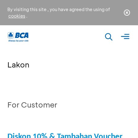
By visiting this site , you have agreed the using of
cookies
.
Lakon
For Customer
Diskon 10% & Tambahan Voucher