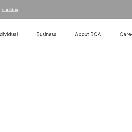
f
.
cookies
ndividual
Business
About BCA
Care