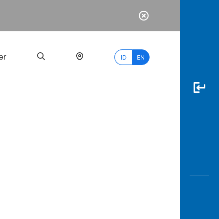
er
ID
EN
Most
Popular
Search
myBCA
Paylate