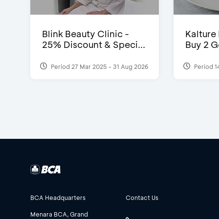
Blink Beauty Clinic -
Kalture
25% Discount & Speci...
Buy 2 G
Period 27 Mar 2025 - 31 Aug 2026
Period 1
BCA Headquarters
Contact Us
Menara BCA, Grand