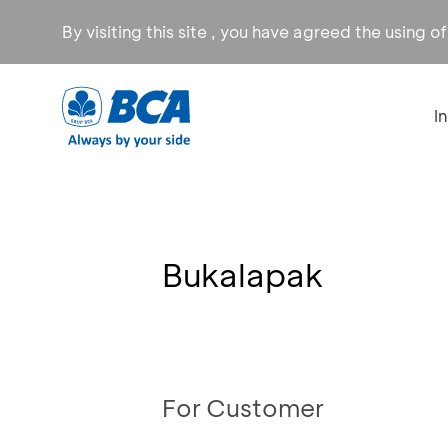
By visiting this site , you have agreed the using o
I
Bukalapak
For Customer