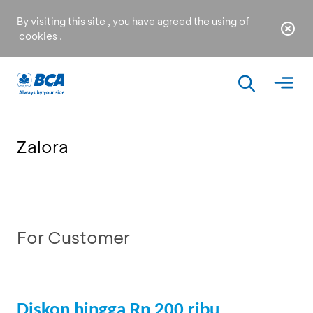
By visiting this site , you have agreed the using of
cookies
.
Zalora
For Customer
Diskon hingga Rp 200 ribu