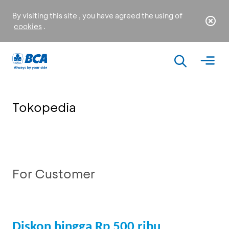
By visiting this site , you have agreed the using of
cookies
.
Tokopedia
For Customer
Diskon hingga Rp 500 ribu