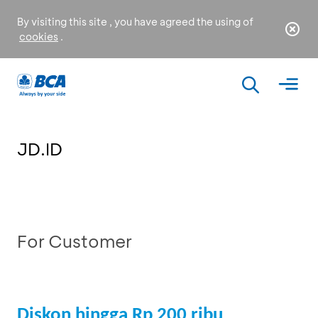
By visiting this site , you have agreed the using of
cookies
.
JD.ID
For Customer
Diskon hingga Rp 200 ribu