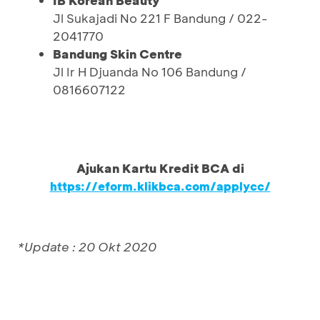
IB Korean Beauty
Jl Sukajadi No 221 F Bandung / 022-
2041770
Bandung Skin Centre
Jl Ir H Djuanda No 106 Bandung /
0816607122
Ajukan Kartu Kredit BCA di
https://eform.klikbca.com/applycc/
*Update : 20 Okt 2020