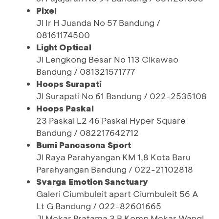
Pixel
Jl Ir H Juanda No 57 Bandung /
08161174500
Light Optical
Jl Lengkong Besar No 113 Cikawao
Bandung / 081321571777
Hoops Surapati
Jl Surapati No 61 Bandung / 022-2535108
Hoops Paskal
23 Paskal L2 46 Paskal Hyper Square
Bandung / 082217642712
Bumi Pancasona Sport
Jl Raya Parahyangan KM 1,8 Kota Baru
Parahyangan Bandung / 022-21102818
Svarga Emotion Sanctuary
Galeri Ciumbuleit apart Ciumbuleit 56 A
Lt G Bandung / 022-82601665
Jl Mekar Pratama 3 B Komp Mekar Wangi