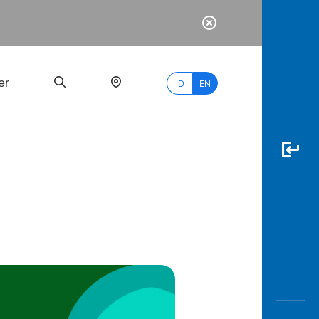
er
ID
EN
Most
Popular
Search
myBCA
Paylate