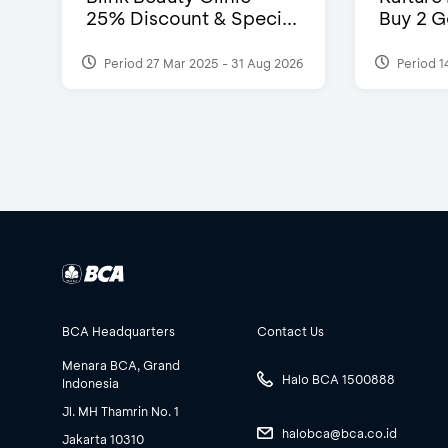
25% Discount & Speci...
Buy 2 G
Period 27 Mar 2025 - 31 Aug 2026
Period 1
BCA Headquarters
Contact Us
Menara BCA, Grand
Halo BCA 1500888
Indonesia
Jl. MH Thamrin No. 1
halobca@bca.co.id
Jakarta 10310