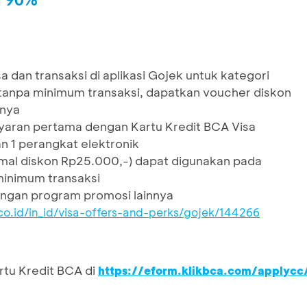
n 90%
 dan transaksi di aplikasi Gojek untuk kategori
anpa minimum transaksi, dapatkan voucher diskon
tnya
yaran pertama dengan Kartu Kredit BCA Visa
n 1 perangkat elektronik
mal diskon Rp25.000,-) dapat digunakan pada
minimum transaksi
ngan program promosi lainnya
co.id/in_id/visa-offers-and-perks/gojek/144266
rtu Kredit BCA di
https://eform.klikbca.com/applycc