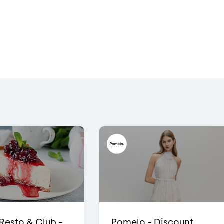
 Resto & Club -
Pomelo - Discount