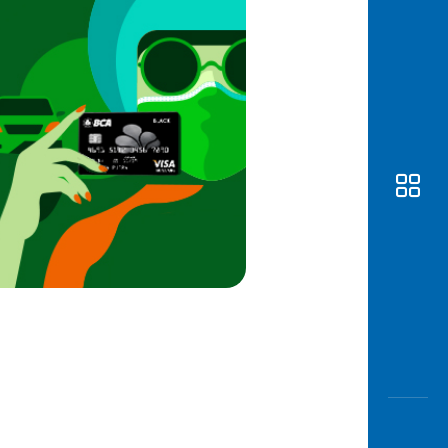
Awas
Modus
Open
Saving
Accoun
Edukati