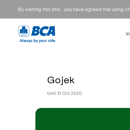
By visiting this site , you have agreed the using o
I
Gojek
Until 31 Oct 2020