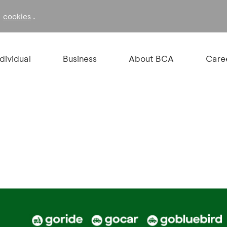
f
.
cookies
ndividual
Business
About BCA
Care