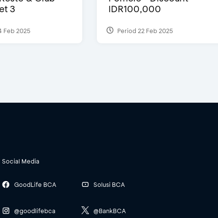
et 3
IDR100,000
4 Feb 2025
Period 22 Feb 2025
Social Media
GoodLife BCA
Solusi BCA
@goodlifebca
@BankBCA