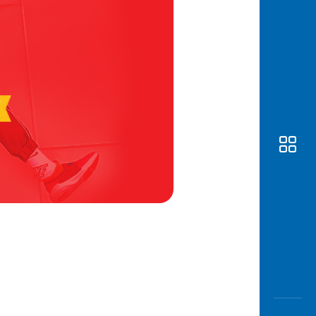
Awas
Modus
Open
Saving
Accoun
Edukati