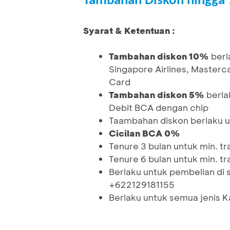
Tambahan Diskon hingga 
Syarat & Ketentuan :
Tambahan diskon 10%
berl
Singapore Airlines, Master
Card
Tambahan diskon 5%
berla
Debit BCA dengan chip
Taambahan diskon berlaku u
Cicilan BCA 0%
Tenure 3 bulan untuk min. tr
Tenure 6 bulan untuk min. tr
Berlaku untuk pembelian di 
+622129181155
Berlaku untuk semua jenis 