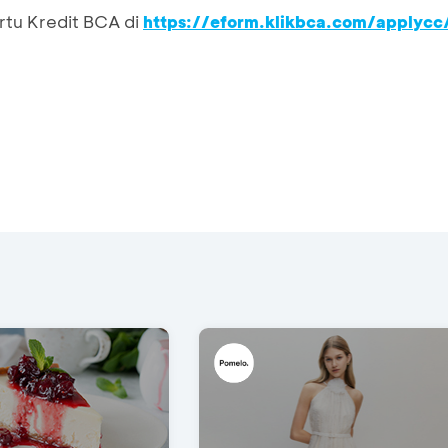
rtu Kredit BCA di
https://eform.klikbca.com/applycc