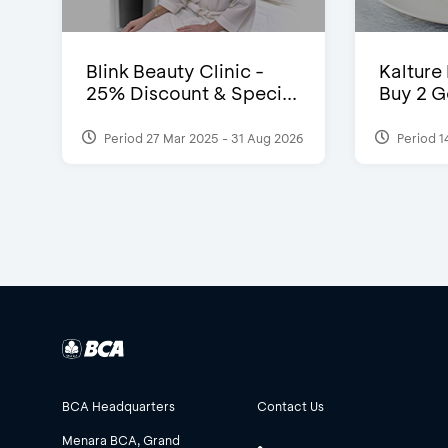
Blink Beauty Clinic -
Kalture
25% Discount & Speci...
Buy 2 G
Period 27 Mar 2025 - 31 Aug 2026
Period 1
BCA Headquarters
Contact Us
Menara BCA, Grand