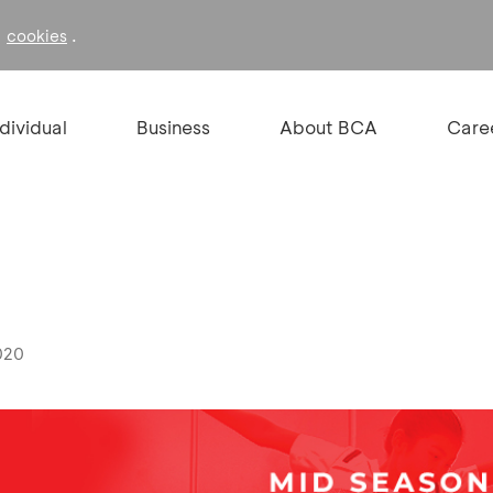
f
.
cookies
ndividual
Business
About BCA
Care
020