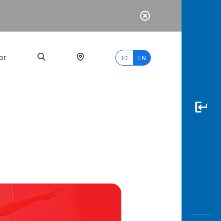
er
ID
EN
Most
Popular
Search
myBCA
Paylate