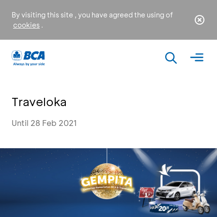
By visiting this site , you have agreed the using of
cookies
.
Traveloka
Until 28 Feb 2021