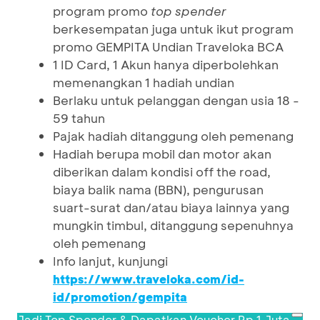
program promo
top spender
berkesempatan juga untuk ikut program
promo GEMPITA Undian Traveloka BCA
1 ID Card, 1 Akun hanya diperbolehkan
memenangkan 1 hadiah undian
Berlaku untuk pelanggan dengan usia 18 -
59 tahun
Pajak hadiah ditanggung oleh pemenang
Hadiah berupa mobil dan motor akan
diberikan dalam kondisi off the road,
biaya balik nama (BBN), pengurusan
suart-surat dan/atau biaya lainnya yang
mungkin timbul, ditanggung sepenuhnya
oleh pemenang
Info lanjut, kunjungi
https://www.traveloka.com/id-
id/promotion/gempita
Jadi Top Spender & Dapatkan Voucher Rp 1 Juta