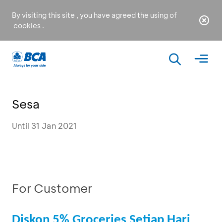
By visiting this site , you have agreed the using of
cookies
.
Sesa
Until 31 Jan 2021
For Customer
Diskon 5% Groceries Setiap Hari