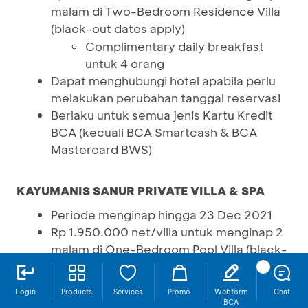
malam di Two-Bedroom Residence Villa
(black-out dates apply)
Complimentary daily breakfast
untuk 4 orang
Dapat menghubungi hotel apabila perlu
melakukan perubahan tanggal reservasi
Berlaku untuk semua jenis Kartu Kredit
BCA (kecuali BCA Smartcash & BCA
Mastercard BWS)
KAYUMANIS SANUR PRIVATE VILLA & SPA
Periode menginap hingga 23 Dec 2021
Rp 1.950.000 net/villa untuk menginap 2
malam di One-Bedroom Pool Villa (black-
out dates apply)
Complimentary daily breakfast
Login
Products
Services
Promo
Webform
Chat
untuk 2 orang
BCA