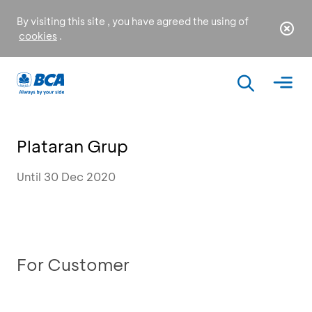
By visiting this site , you have agreed the using of
cookies
.
Plataran Grup
Until 30 Dec 2020
For Customer