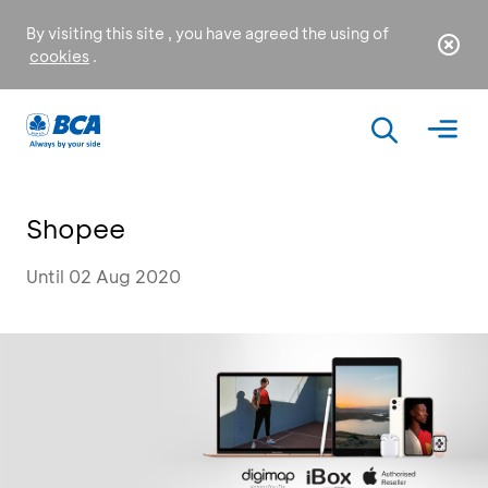
By visiting this site , you have agreed the using of
cookies
.
Shopee
Until 02 Aug 2020