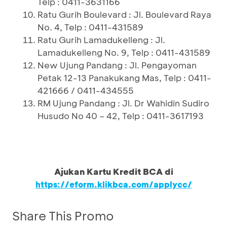
Telp : 0411-3631166
Ratu Gurih Boulevard : Jl. Boulevard Raya
No. 4, Telp : 0411-431589
Ratu Gurih Lamadukelleng : Jl.
Lamadukelleng No. 9, Telp : 0411-431589
New Ujung Pandang : Jl. Pengayoman
Petak 12-13 Panakukang Mas, Telp : 0411-
421666 / 0411-434555
RM Ujung Pandang : Jl. Dr Wahidin Sudiro
Husudo No 40 – 42, Telp : 0411-3617193
Ajukan Kartu Kredit BCA di
https://eform.klikbca.com/applycc/
Share This Promo