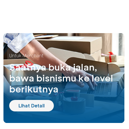
Untuk Merchant
Saatnya buka jalan,
bawa bisnismu ke level
berikutnya
Lihat Detail