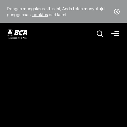
Dengan mengakses situs ini, Anda telah menyetujui
penggunaan
cookies
dari kami.