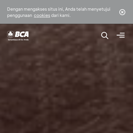
Dengan mengakses situs ini, Anda telah menyetujui
penggunaan
cookies
dari kami.