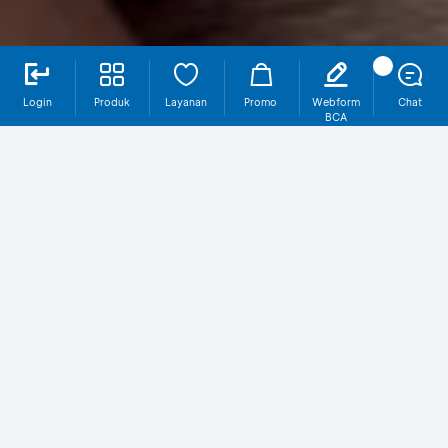
Login
Produk
Layanan
Promo
Webform
Chat
BCA
Mengapa Sakuku?
Gratis