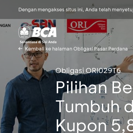
Dengan mengakses situs ini, Anda telah menyet
Kembali ke halaman Obligasi Pasar Perdana
Obligasi ORI029T6
Pilihan B
Tumbuh d
Kupon 5,