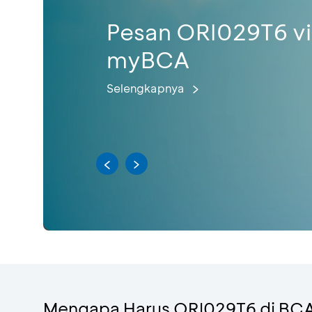
Pesan ORI029T6 v
myBCA
Selengkapnya
Mengapa Harus ORI029T6 di BC