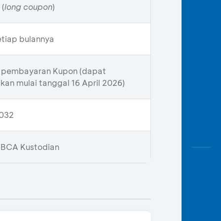
 (
long coupon
)
etiap bulannya
li pembayaran Kupon (dapat
an mulai tanggal 16 April 2026)
2032
 BCA Kustodian