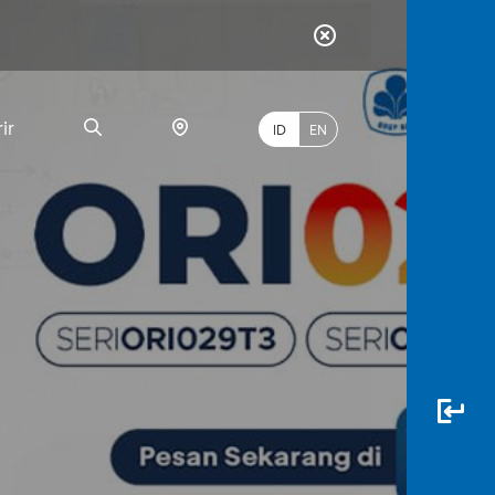
ir
ID
EN
PALING
BANYAK
DICARI
myBCA
Paylate