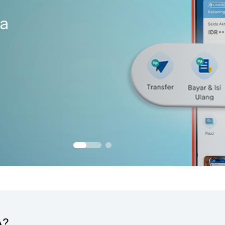
ia
A?