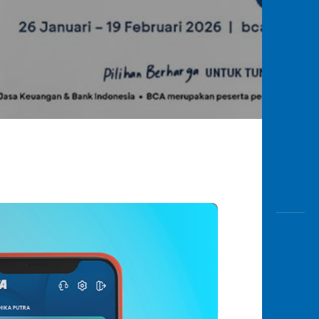
Awas
Modus
Buka
Rekeni
Tahapa
Edukati