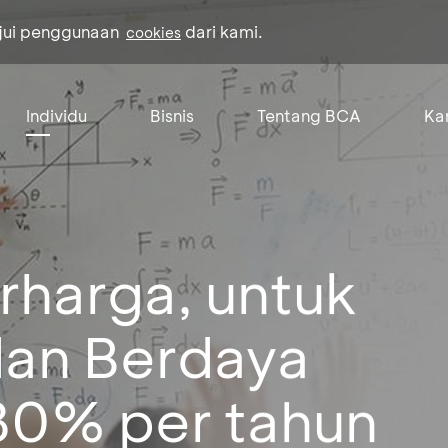
ujui penggunaan
dari kami.
cookies
Individu
Bisnis
Tentang BCA
Kar
erharga, untuk
an Berdaya
80% per tahun