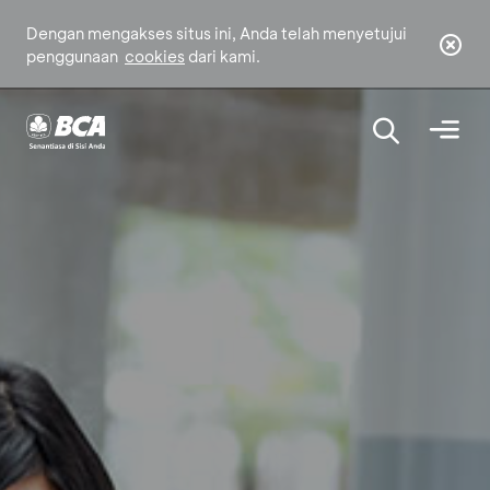
Dengan mengakses situs ini, Anda telah menyetujui
penggunaan
cookies
dari kami.