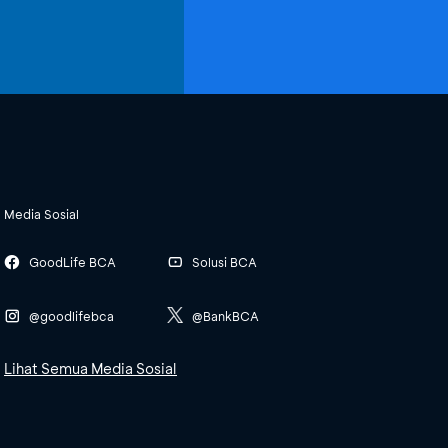
Media Sosial
GoodLife BCA
Solusi BCA
@goodlifebca
@BankBCA
Lihat Semua Media Sosial