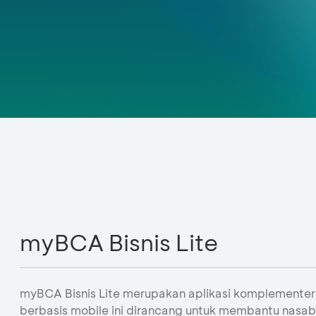
myBCA Bisnis Lite
myBCA Bisnis Lite merupakan aplikasi komplementer 
berbasis mobile ini dirancang untuk membantu nasa