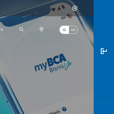
ir
ID
EN
PALING
BANYAK
DICARI
myBCA
Paylate