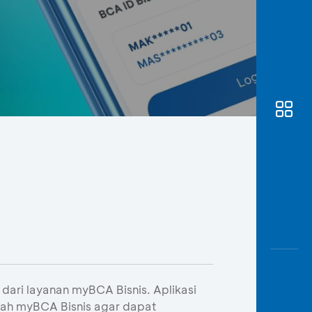
Awas
Modus
Buka
Rekeni
Tahapa
Edukati
dari layanan myBCA Bisnis. Aplikasi
bah myBCA Bisnis agar dapat