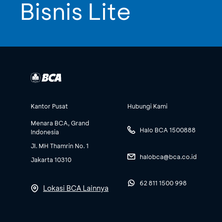
Bisnis Lite
Kantor Pusat
Hubungi Kami
Menara BCA, Grand
Halo BCA 1500888
Indonesia
Jl. MH Thamrin No. 1
halobca@bca.co.id
Jakarta 10310
62 811 1500 998
Lokasi BCA Lainnya