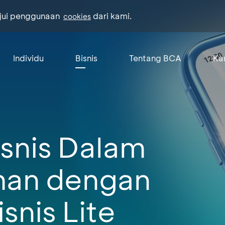
ujui penggunaan
dari kami.
cookies
Individu
Bisnis
Tentang BCA
Kar
isnis Dalam
an dengan
nis Lite