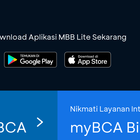
wnload Aplikasi MBB Lite Sekarang
Nikmati Layanan In
yBCA
myBCA Bi