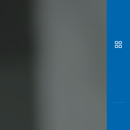
Awas
Modus
Buka
Rekeni
Tahapa
Edukati