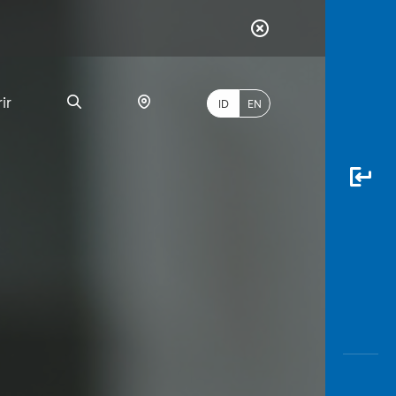
ir
ID
EN
PALING
BANYAK
DICARI
myBCA
Paylate