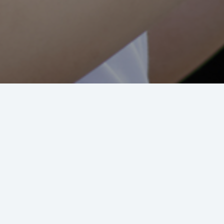
Mengapa Secured Personal Loan
Fleksibel
Pemenuhan kebutuhan likuiditas tanpa