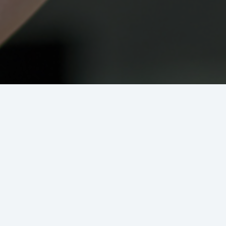
?
Aman
Aman dan tetap mendapat keuntungan
Pembi