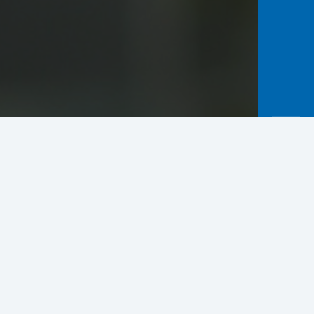
Kompetitif
ayaan bisa s.d 90% dari nilai jaminan