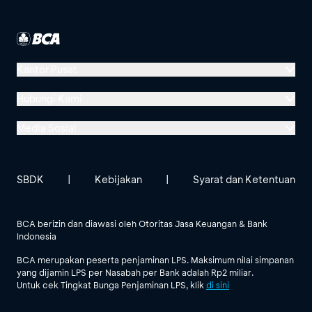
Kantor Pusat
Menara BCA, Grand Indonesia
Hubungi Kami
Jl. MH Thamrin No. 1
Media Sosial
Jakarta 10310
Halo BCA 1500888
GoodLife BCA
Solusi BCA
Lokasi BCA Lainnya
halobca@bca.co.id
SBDK
|
Kebijakan
|
Syarat dan Ketentuan
@goodlifebca
@BankBCA
62 811 1500 998
BCA berizin dan diawasi oleh Otoritas Jasa Keuangan & Bank
Indonesia
Lihat Semua Media Sosial
BCA merupakan peserta penjaminan LPS. Maksimum nilai simpanan
yang dijamin LPS per Nasabah per Bank adalah Rp2 miliar.
Untuk cek Tingkat Bunga Penjaminan LPS, klik
di sini