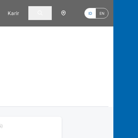
Karir
ID
EN
6)