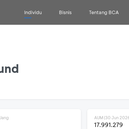
Individu
Bisnis
Tentang BCA
und
Uang
AUM (30 Jun 202
D
17.991.279