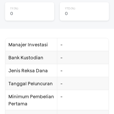
1Y (%)
YTD (%)
0
0
Manajer Investasi
-
Bank Kustodian
-
Jenis Reksa Dana
-
Tanggal Peluncuran
-
Minimum Pembelian
-
Pertama