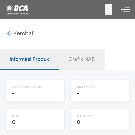
Kembali
Informasi Produk
Grafik NAB
Jenis Reksa Dana
Mata Uang
-
-
AUM
NAB/Unit
0
0