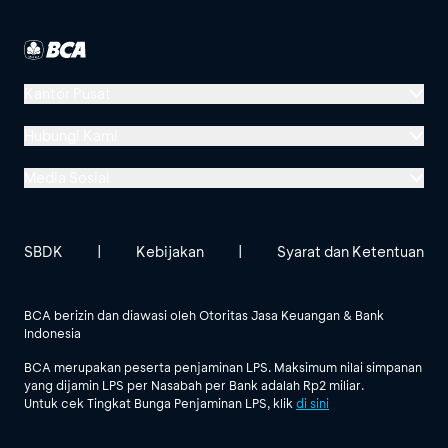
Kantor Pusat
Menara BCA, Grand Indonesia
Hubungi Kami
Jl. MH Thamrin No. 1
Media Sosial
Jakarta 10310
Halo BCA 1500888
GoodLife BCA
Solusi BCA
Lokasi BCA Lainnya
halobca@bca.co.id
SBDK
|
Kebijakan
|
Syarat dan Ketentuan
@goodlifebca
@BankBCA
62 811 1500 998
BCA berizin dan diawasi oleh Otoritas Jasa Keuangan & Bank
Indonesia
Lihat Semua Media Sosial
BCA merupakan peserta penjaminan LPS. Maksimum nilai simpanan
yang dijamin LPS per Nasabah per Bank adalah Rp2 miliar.
Untuk cek Tingkat Bunga Penjaminan LPS, klik
di sini