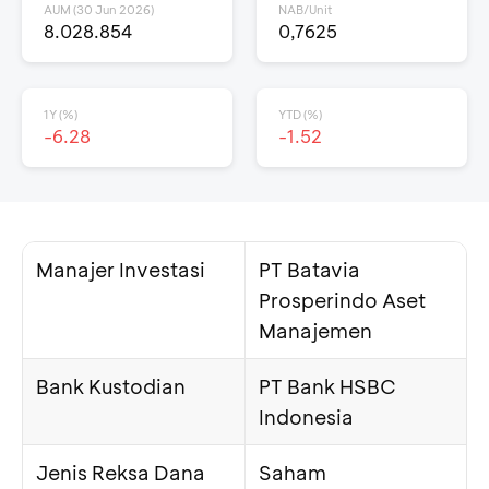
AUM (30 Jun 2026)
NAB/Unit
8.028.854
0,7625
1Y (%)
YTD (%)
-6.28
-1.52
Manajer Investasi
PT Batavia
Prosperindo Aset
Manajemen
Bank Kustodian
PT Bank HSBC
Indonesia
Jenis Reksa Dana
Saham