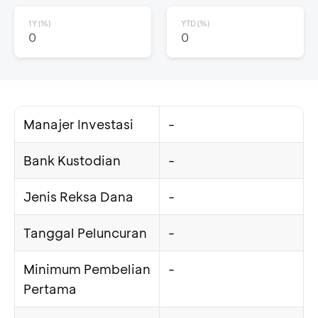
1Y (%)
YTD (%)
0
0
Manajer Investasi
-
Bank Kustodian
-
Jenis Reksa Dana
-
Tanggal Peluncuran
-
Minimum Pembelian
-
Pertama