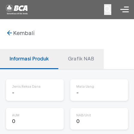
Kembali
Informasi Produk
Grafik NAB
Jenis Reksa Dana
Mata Uang
-
-
AUM
NAB/Unit
0
0