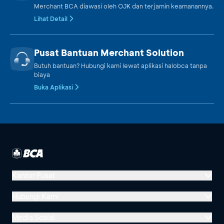
Merchant BCA diawasi oleh OJK dan terjamin keamanannya.
Lihat Detail
Pusat Bantuan Merchant Solution
Butuh bantuan? Hubungi kami lewat aplikasi halobca tanpa
biaya
Buka Aplikasi
Kantor Pusat
Menara BCA, Grand Indonesia
Hubungi Kami
Jl. MH Thamrin No. 1
Media Sosial
Jakarta 10310
Halo BCA 1500888