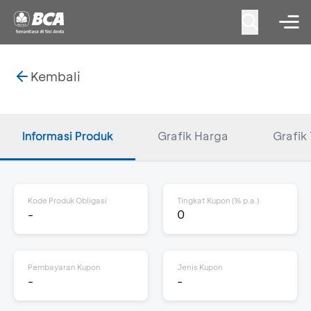
Kembali
Informasi Produk
Grafik Harga
Grafik 
Kode Produk Obligasi
Tingkat Kupon (% p.a.)
-
0
Pembayaran Kupon
Jenis Kupon
-
-