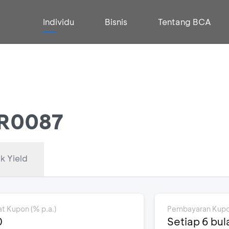
Individu
Bisnis
Tentang BCA
FR0087
k Yield
at Kupon (% p.a.)
Pembayaran Kup
0
Setiap 6 bul