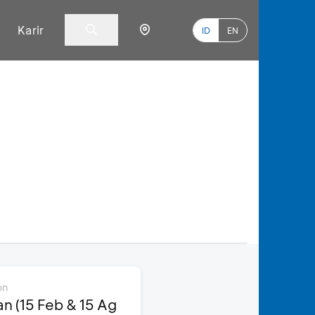
Karir
ID
EN
on
an (15 Feb & 15 Ag